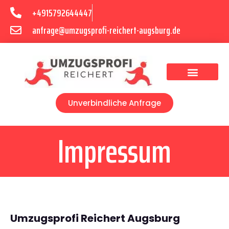
+4915792644447
anfrage@umzugsprofi-reichert-augsburg.de
Umzugsunternehmen Augsburg
Umzugsservice Augsburg
Unverbindliche Anfrage
Impressum
Umzugsprofi Reichert Augsburg