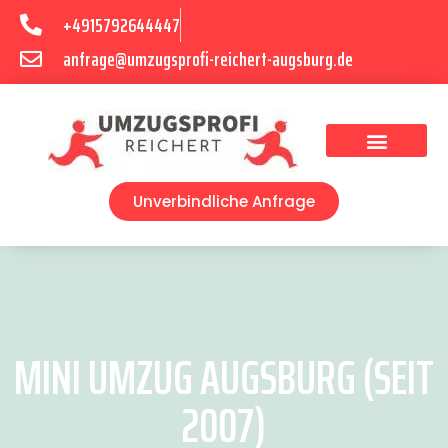
+4915792644447
anfrage@umzugsprofi-reichert-augsburg.de
Umzugsunternehmen Augsburg
Umzugsservice Augsburg
Unverbindliche Anfrage
MINI UMZUG AUGSBURG (SEIT
2007)