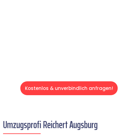
Expertenteam Ihren Umzug schnell, sicher
und effizient gestaltet. Lassen Sie uns den
schweren Teil übernehmen & freuen Sie sich
auf einen entspannten und kostengünstigen
Servive!
Kostenlos & unverbindlich anfragen!
Umzugsprofi Reichert Augsburg