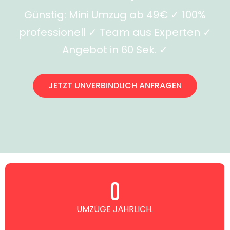
Günstig: Mini Umzug ab 49€ ✓ 100%
professionell ✓ Team aus Experten ✓
Angebot in 60 Sek. ✓
JETZT UNVERBINDLICH ANFRAGEN
0
UMZÜGE JÄHRLICH.