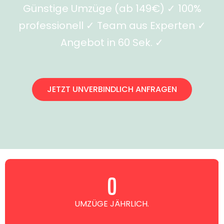
Günstige Umzüge (ab 149€) ✓ 100%
professionell ✓ Team aus Experten ✓
Angebot in 60 Sek. ✓
JETZT UNVERBINDLICH ANFRAGEN
0
UMZÜGE JÄHRLICH.