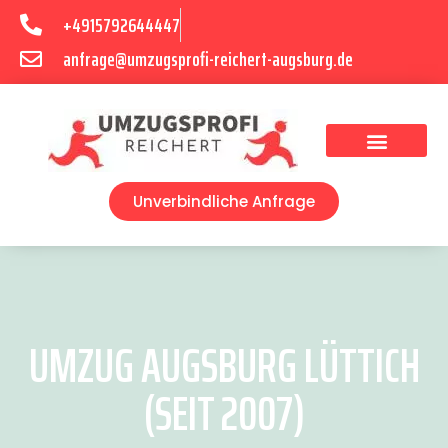
+4915792644447
anfrage@umzugsprofi-reichert-augsburg.de
Umzugsunternehmen Augsburg
Umzugsservice Augsburg
Unverbindliche Anfrage
UMZUG AUGSBURG LÜTTICH
(SEIT 2007)