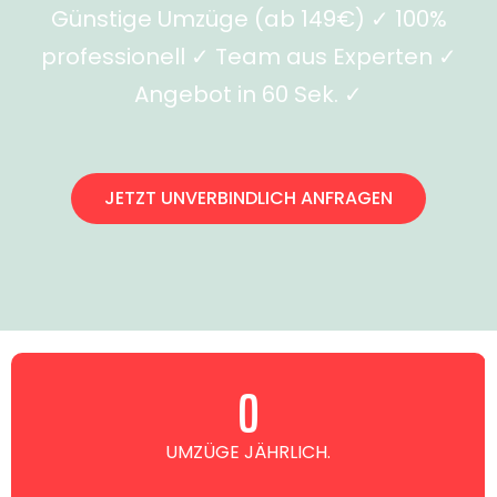
Günstige Umzüge (ab 149€) ✓ 100%
professionell ✓ Team aus Experten ✓
Angebot in 60 Sek. ✓
JETZT UNVERBINDLICH ANFRAGEN
0
UMZÜGE JÄHRLICH.