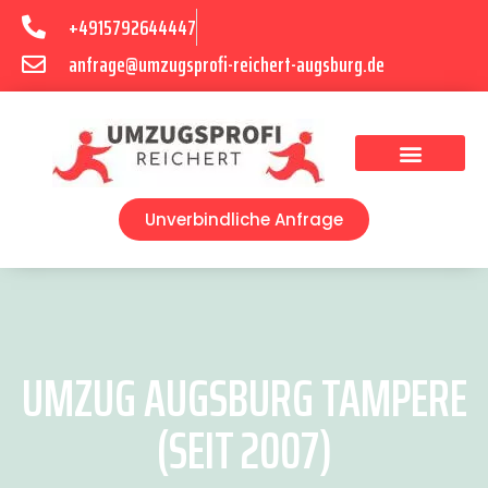
+4915792644447
anfrage@umzugsprofi-reichert-augsburg.de
Umzugsunternehmen Augsburg
Umzugsservice Augsburg
Unverbindliche Anfrage
UMZUG AUGSBURG TAMPERE
(SEIT 2007)