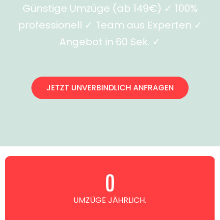
Günstige Umzüge (ab 149€) ✓ 100%
professionell ✓ Team aus Experten ✓
Angebot in 60 Sek. ✓
JETZT UNVERBINDLICH ANFRAGEN
0
UMZÜGE JÄHRLICH.