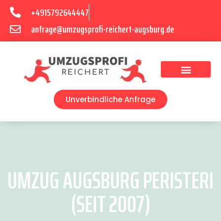
+4915792644447
anfrage@umzugsprofi-reichert-augsburg.de
Umzugsunternehmen Augsburg
Umzugsservice Augsburg
Unverbindliche Anfrage
UMZUG AUGSBURG PERISTERI
(SEIT 2007)