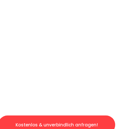
ICHES ANGEBOT IN
UNTER 60 S
ngslosen & sorgenfreien Umzug in Augsburg: E
gestaltet. Lassen Sie uns den schweren Teil 
tspannten und kostengünstigen Servive!
Kostenlos & unverbindlich anfragen!