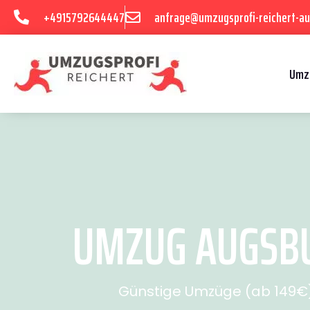
+4915792644447
anfrage@umzugsprofi-reichert-au
Umz
UMZUG AUGSBUR
Günstige Umzüge (ab 149€) 