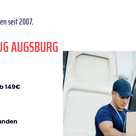
n seit 2007.
UG AUGSBURG
N
b 149€
.
tunden
.