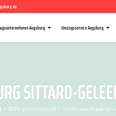
gsburg.de
ugsunternehmen Augsburg
Umzugsservice Augsburg
G SITTARD-GELEEN 
✓ 100% professionell ✓ Team aus Experten ✓