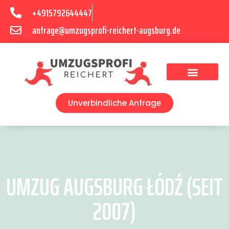
+4915792644447
anfrage@umzugsprofi-reichert-augsburg.de
Umzugsunternehmen Augsburg
Umzugsservice Augsburg
Unverbindliche Anfrage
UMZUG AUGSBURG ŁÓDŹ (SEIT
2007)