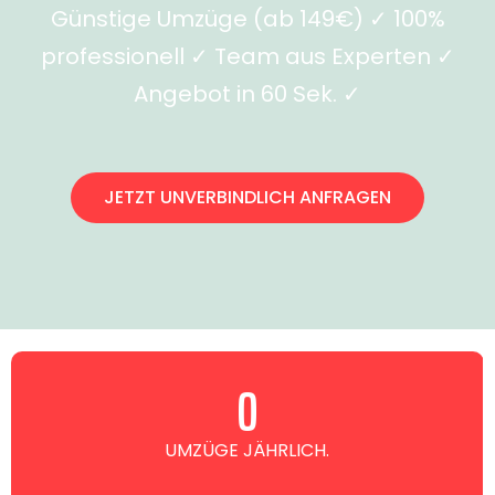
Günstige Umzüge (ab 149€) ✓ 100%
professionell ✓ Team aus Experten ✓
Angebot in 60 Sek. ✓
JETZT UNVERBINDLICH ANFRAGEN
0
UMZÜGE JÄHRLICH.