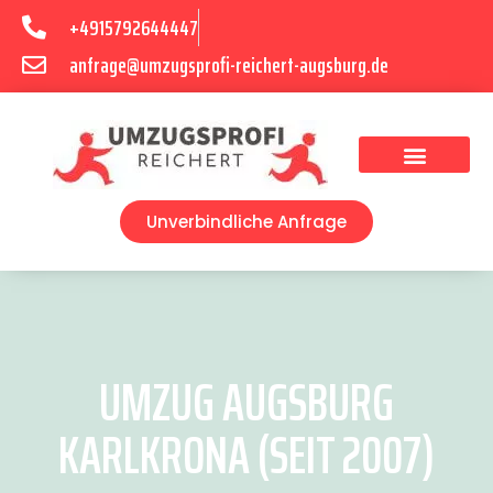
+4915792644447
anfrage@umzugsprofi-reichert-augsburg.de
Umzugsunternehmen Augsburg
Umzugsservice Augsburg
Unverbindliche Anfrage
UMZUG AUGSBURG
KARLKRONA (SEIT 2007)