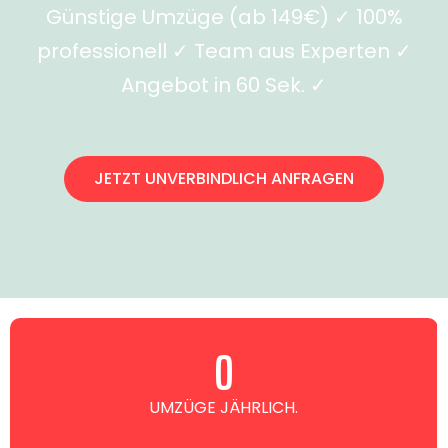
Günstige Umzüge (ab 149€) ✓ 100%
professionell ✓ Team aus Experten ✓
Angebot in 60 Sek. ✓
JETZT UNVERBINDLICH ANFRAGEN
0
UMZÜGE JÄHRLICH.