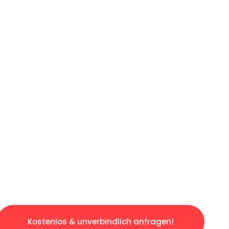
ICHES ANGEBOT IN
UNTER 60 S
ngslosen & sorgenfreien Umzug in Augsburg: E
gestaltet. Lassen Sie uns den schweren Teil 
tspannten und kostengünstigen Servive!
Kostenlos & unverbindlich anfragen!