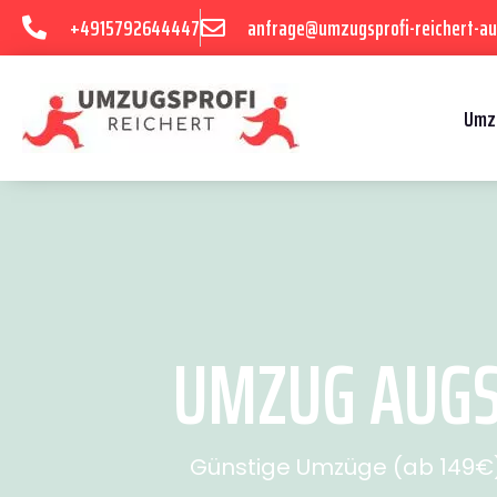
+4915792644447
anfrage@umzugsprofi-reichert-au
Umz
UMZUG AUGS
Günstige Umzüge (ab 149€) 