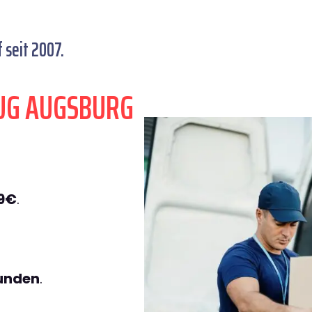
seit 2007.
UG AUGSBURG
49€
.
tunden
.