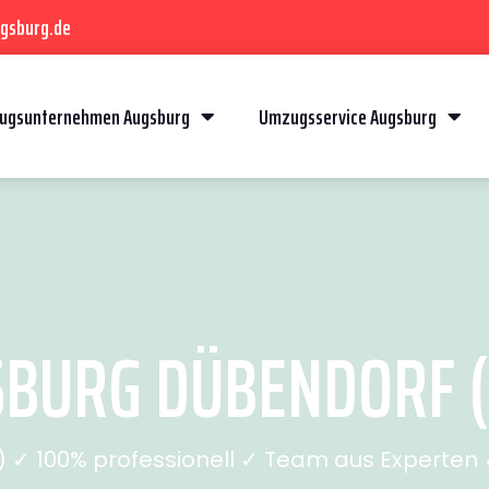
gsburg.de
ugsunternehmen Augsburg
Umzugsservice Augsburg
BURG DÜBENDORF (S
✓ 100% professionell ✓ Team aus Experten ✓