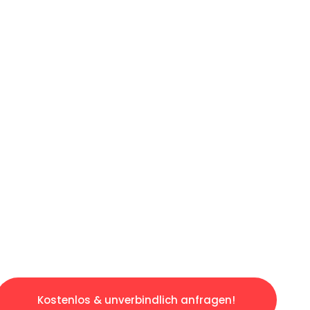
ICHES ANGEBOT IN
UNTER 60 S
ngslosen & sorgenfreien Umzug in Augsburg: E
gestaltet. Lassen Sie uns den schweren Teil 
tspannten und kostengünstigen Servive!
Kostenlos & unverbindlich anfragen!