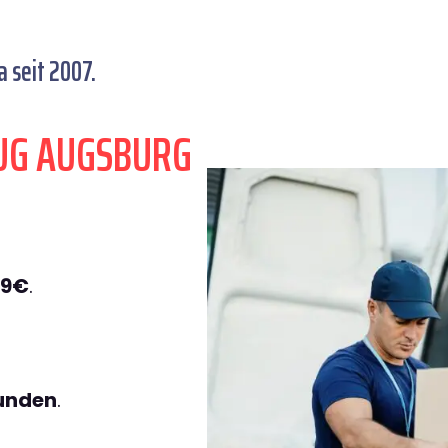
 seit 2007.
UG AUGSBURG
49€
.
tunden
.