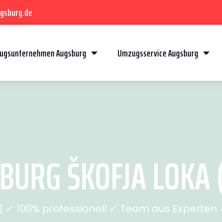
gsburg.de
ugsunternehmen Augsburg
Umzugsservice Augsburg
URG ŠKOFJA LOKA (
✓ 100% professionell ✓ Team aus Experten ✓