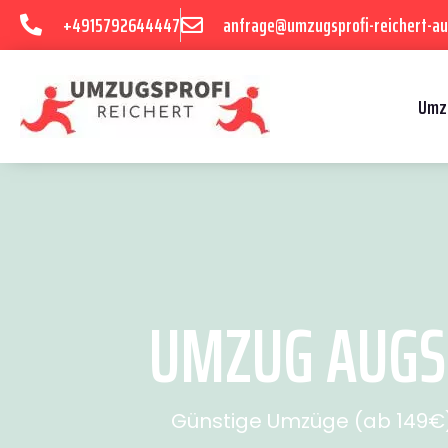
+4915792644447
anfrage@umzugsprofi-reichert-au
Umz
UMZUG AUGSB
Günstige Umzüge (ab 149€) 