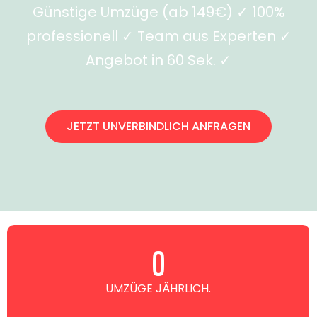
Günstige Umzüge (ab 149€) ✓ 100%
professionell ✓ Team aus Experten ✓
Angebot in 60 Sek. ✓
JETZT UNVERBINDLICH ANFRAGEN
0
UMZÜGE JÄHRLICH.