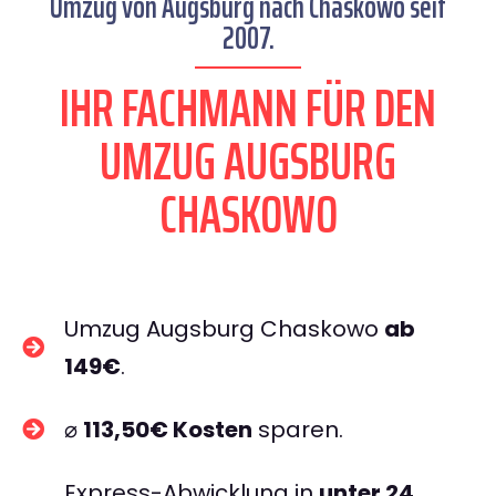
Umzug von Augsburg nach Chaskowo seit
2007.
IHR FACHMANN FÜR DEN
UMZUG AUGSBURG
CHASKOWO
Umzug Augsburg Chaskowo
ab
149€
.
⌀
113,50€ Kosten
sparen.
Express-Abwicklung in
unter 24