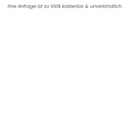
Ihre Anfrage ist zu 100% kostenlos & unverbindlich.
UNVERBINDLICHES ANGEBOT IN
UNTER 60 SEKUNDEN
:
Machen Sie sich bereit für einen
reibungslosen & sorgenfreien Umzug in
Augsburg: Erleben Sie, wie unser
Expertenteam Ihren Umzug schnell, sicher
und effizient gestaltet. Lassen Sie uns den
schweren Teil übernehmen & freuen Sie sich
auf einen entspannten und kostengünstigen