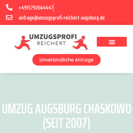
+4915792644447
anfrage@umzugsprofi-reichert-augsburg.de
Umzugsunternehmen Augsburg
Umzugsservice Augsburg
Unverbindliche Anfrage
UMZUG AUGSBURG CHASKOWO
(SEIT 2007)