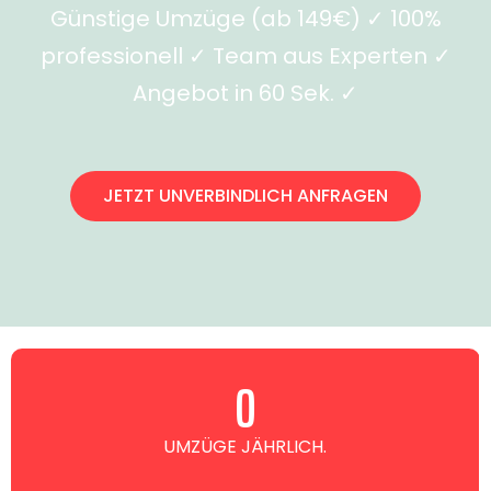
Günstige Umzüge (ab 149€) ✓ 100%
professionell ✓ Team aus Experten ✓
Angebot in 60 Sek. ✓
JETZT UNVERBINDLICH ANFRAGEN
0
UMZÜGE JÄHRLICH.