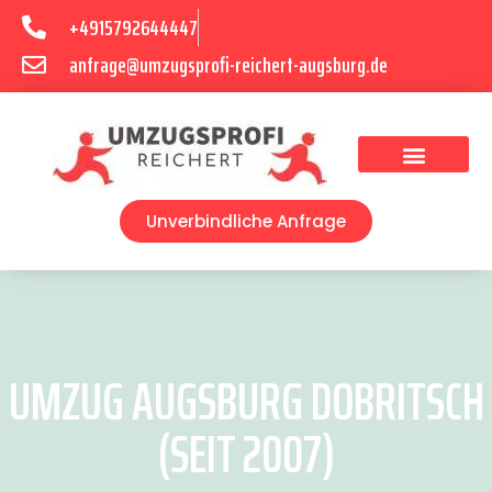
+4915792644447
anfrage@umzugsprofi-reichert-augsburg.de
Umzugsunternehmen Augsburg
Umzugsservice Augsburg
Unverbindliche Anfrage
UMZUG AUGSBURG DOBRITSCH
(SEIT 2007)