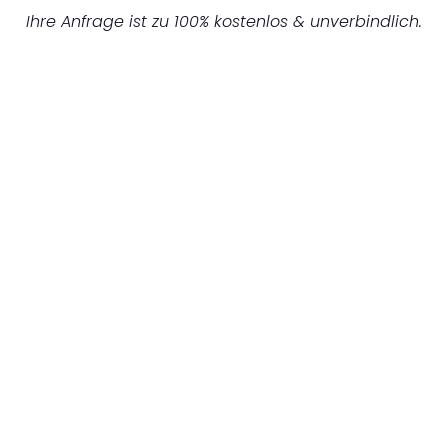
Ihre Anfrage ist zu 100% kostenlos & unverbindlich.
UNVERBINDLICHES ANGEBOT IN
UNTER 60 SEKUNDEN
:
Machen Sie sich bereit für einen
reibungslosen & sorgenfreien Umzug in
Augsburg: Erleben Sie, wie unser
Expertenteam Ihren Umzug schnell, sicher
und effizient gestaltet. Lassen Sie uns den
schweren Teil übernehmen & freuen Sie sich
auf einen entspannten und kostengünstigen