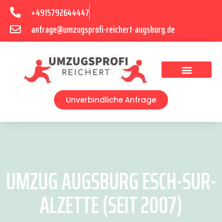
+4915792644447
anfrage@umzugsprofi-reichert-augsburg.de
Umzugsunternehmen Augsburg
Umzugsservice Augsburg
Unverbindliche Anfrage
UMZUG AUGSBURG ESCH-SUR-
ALZETTE (SEIT 2007)