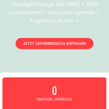
Günstige Umzüge (ab 149€) ✓ 100%
professionell ✓ Team aus Experten ✓
Angebot in 60 Sek. ✓
JETZT UNVERBINDLICH ANFRAGEN
0
UMZÜGE JÄHRLICH.