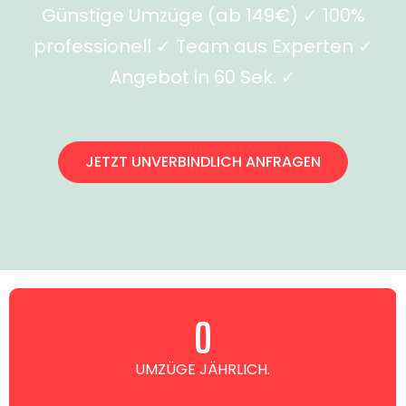
Günstige Umzüge (ab 149€) ✓ 100%
professionell ✓ Team aus Experten ✓
Angebot in 60 Sek. ✓
JETZT UNVERBINDLICH ANFRAGEN
0
UMZÜGE JÄHRLICH.