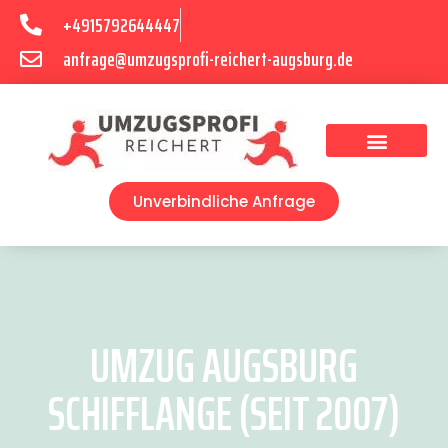
+4915792644447
anfrage@umzugsprofi-reichert-augsburg.de
Umzugsunternehmen Augsburg
Umzugsservice Augsburg
Unverbindliche Anfrage
UMZUG AUGSBURG
SCHIFFLANGE (SEIT 2007)