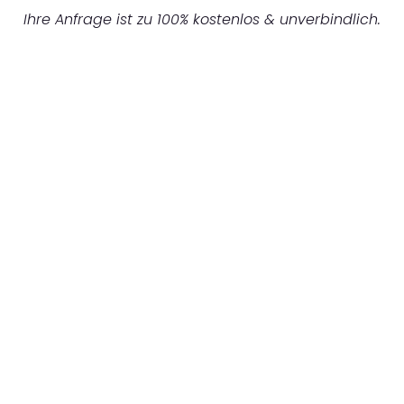
Ihre Anfrage ist zu 100% kostenlos & unverbindlich.
UNVERBINDLICHES ANGEBOT IN
UNTER 60 SEKUNDEN
:
Machen Sie sich bereit für einen
reibungslosen & sorgenfreien Umzug in
Augsburg: Erleben Sie, wie unser
Expertenteam Ihren Umzug schnell, sicher
und effizient gestaltet. Lassen Sie uns den
schweren Teil übernehmen & freuen Sie sich
auf einen entspannten und kostengünstigen