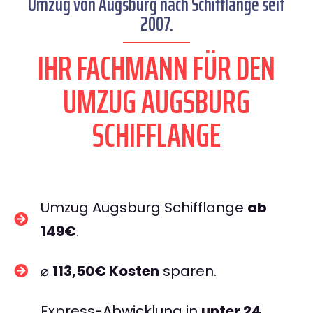
Umzug von Augsburg nach Schifflange seit
2007.
IHR FACHMANN FÜR DEN
UMZUG AUGSBURG
SCHIFFLANGE
Umzug Augsburg Schifflange
ab
149€
.
⌀
113,50€ Kosten
sparen.
Express-Abwicklung in
unter 24