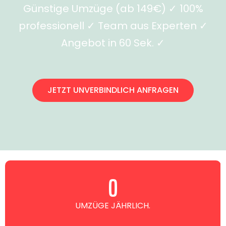
Günstige Umzüge (ab 149€) ✓ 100%
professionell ✓ Team aus Experten ✓
Angebot in 60 Sek. ✓
JETZT UNVERBINDLICH ANFRAGEN
0
UMZÜGE JÄHRLICH.