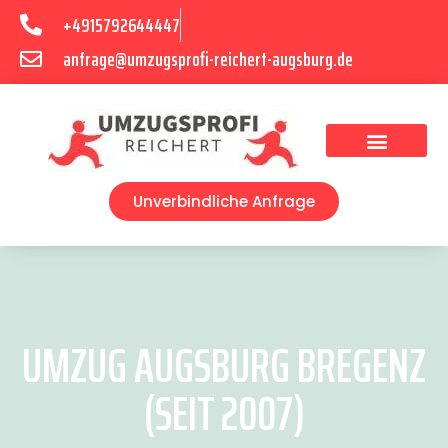
+4915792644447
anfrage@umzugsprofi-reichert-augsburg.de
Umzugsunternehmen Augsburg
Umzugsservice Augsburg
Unverbindliche Anfrage
UMZUG AUGSBURG BREGENZ
(SEIT 2007)