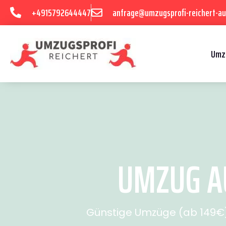
+4915792644447
anfrage@umzugsprofi-reichert-au
Umz
UMZUG AU
Günstige Umzüge (ab 149€) 