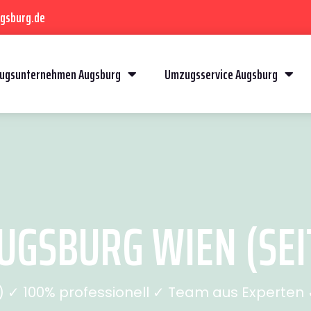
gsburg.de
ugsunternehmen Augsburg
Umzugsservice Augsburg
GSBURG WIEN (SEI
✓ 100% professionell ✓ Team aus Experten ✓