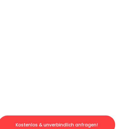
ICHES ANGEBOT IN
UNTER 60 S
ngslosen & sorgenfreien Umzug in Augsburg: E
gestaltet. Lassen Sie uns den schweren Teil 
tspannten und kostengünstigen Servive!
Kostenlos & unverbindlich anfragen!