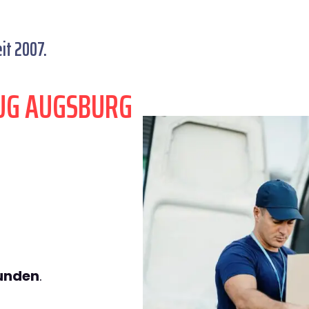
it 2007.
UG AUGSBURG
tunden
.