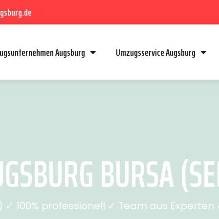
gsburg.de
ugsunternehmen Augsburg
Umzugsservice Augsburg
GSBURG BURSA (SEI
✓ 100% professionell ✓ Team aus Experten ✓