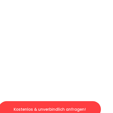
ICHES ANGEBOT IN
UNTER 60 S
ngslosen & sorgenfreien Umzug in Augsburg: E
gestaltet. Lassen Sie uns den schweren Teil 
tspannten und kostengünstigen Servive!
Kostenlos & unverbindlich anfragen!