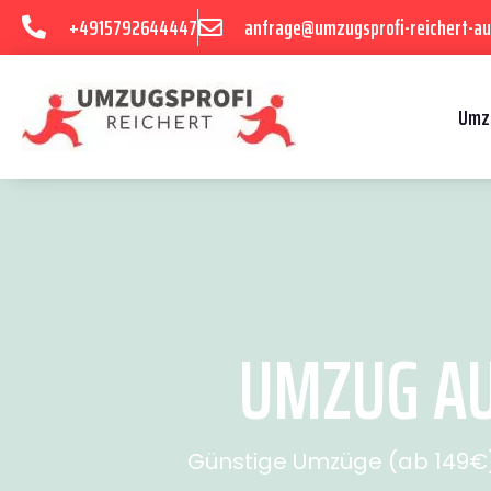
+4915792644447
anfrage@umzugsprofi-reichert-au
Umz
UMZUG AU
Günstige Umzüge (ab 149€) 