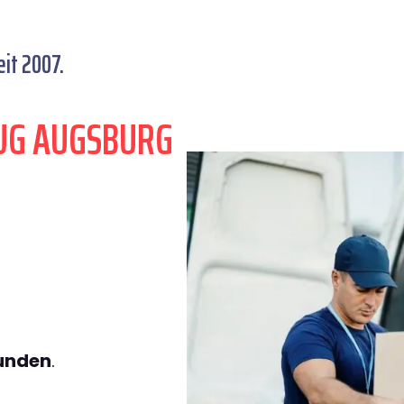
it 2007.
UG AUGSBURG
tunden
.