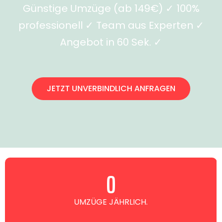
Günstige Umzüge (ab 149€) ✓ 100%
professionell ✓ Team aus Experten ✓
Angebot in 60 Sek. ✓
JETZT UNVERBINDLICH ANFRAGEN
0
UMZÜGE JÄHRLICH.