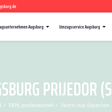
gsburg.de
ugsunternehmen Augsburg
Umzugsservice Augsburg
BURG PRIJEDOR (SE
✓ 100% professionell ✓ Team aus Experten ✓