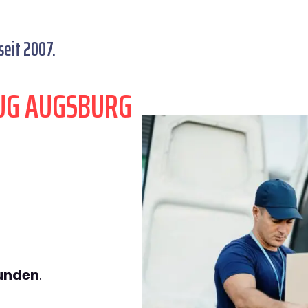
eit 2007.
UG AUGSBURG
tunden
.