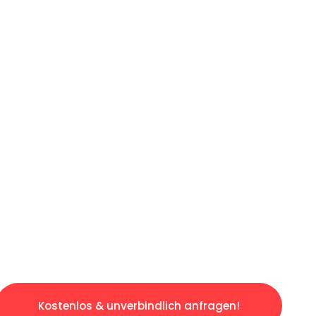
ICHES ANGEBOT IN
UNTER 60 S
ngslosen & sorgenfreien Umzug in Augsburg: E
gestaltet. Lassen Sie uns den schweren Teil 
tspannten und kostengünstigen Servive!
Kostenlos & unverbindlich anfragen!