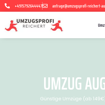
+4915792644447
anfrage@umzugsprofi-reichert-au
Umz
UMZUG AUGS
Günstige Umzüge (ab 149€) 