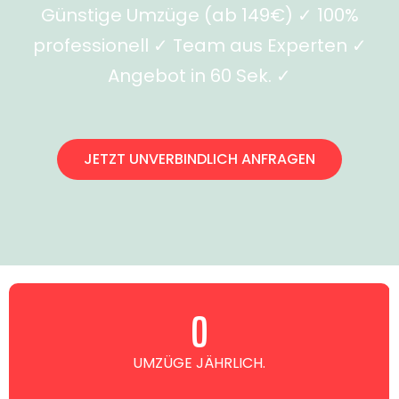
Günstige Umzüge (ab 149€) ✓ 100%
professionell ✓ Team aus Experten ✓
Angebot in 60 Sek. ✓
JETZT UNVERBINDLICH ANFRAGEN
0
UMZÜGE JÄHRLICH.