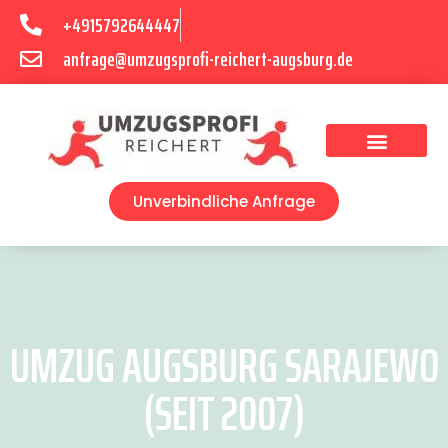
+4915792644447
anfrage@umzugsprofi-reichert-augsburg.de
Umzugsunternehmen Augsburg
Umzugsservice Augsburg
Unverbindliche Anfrage
UMZUG AUGSBURG SARAJEWO
(SEIT 2007)