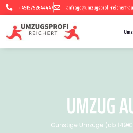
+4915792644447
anfrage@umzugsprofi-reichert-au
Umz
UMZUG AU
Günstige Umzüge (ab 149€) 