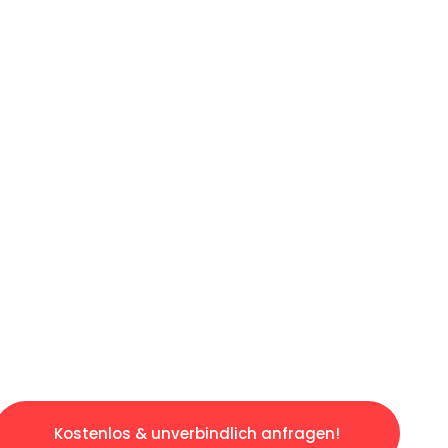
ICHES ANGEBOT IN
UNTER 60 S
ngslosen & sorgenfreien Umzug in Augsburg: E
gestaltet. Lassen Sie uns den schweren Teil 
tspannten und kostengünstigen Servive!
Kostenlos & unverbindlich anfragen!