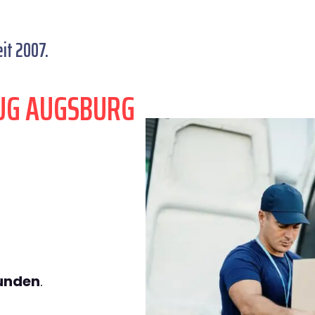
it 2007.
UG AUGSBURG
tunden
.