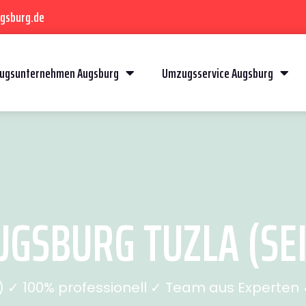
gsburg.de
ugsunternehmen Augsburg
Umzugsservice Augsburg
GSBURG TUZLA (SEI
✓ 100% professionell ✓ Team aus Experten ✓