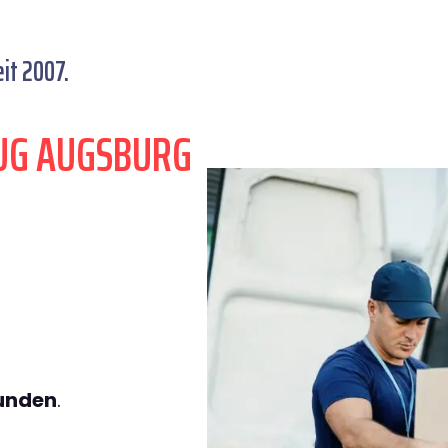
it 2007.
UG AUGSBURG
tunden
.