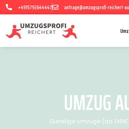
+4915792644447
anfrage@umzugsprofi-reichert-au
Umz
UMZUG AU
Günstige Umzüge (ab 149€) 