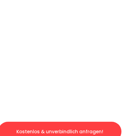
ICHES ANGEBOT IN
UNTER 60 S
ngslosen & sorgenfreien Umzug in Augsburg: E
gestaltet. Lassen Sie uns den schweren Teil 
tspannten und kostengünstigen Servive!
Kostenlos & unverbindlich anfragen!