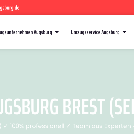
gsburg.de
ugsunternehmen Augsburg
Umzugsservice Augsburg
GSBURG BREST (SEI
✓ 100% professionell ✓ Team aus Experten ✓