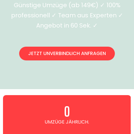
Günstige Umzüge (ab 149€) ✓ 100%
professionell ✓ Team aus Experten ✓
Angebot in 60 Sek. ✓
JETZT UNVERBINDLICH ANFRAGEN
0
UMZÜGE JÄHRLICH.