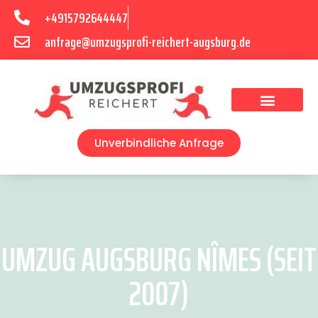
+4915792644447
anfrage@umzugsprofi-reichert-augsburg.de
Umzugsunternehmen Augsburg
Umzugsservice Augsburg
Unverbindliche Anfrage
UMZUG AUGSBURG NÎMES (SEIT
2007)