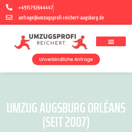
+4915792644447
anfrage@umzugsprofi-reichert-augsburg.de
Umzugsunternehmen Augsburg
Umzugsservice Augsburg
Unverbindliche Anfrage
UMZUG AUGSBURG ORLÉANS
(SEIT 2007)