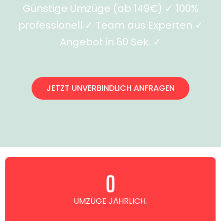
Günstige Umzüge (ab 149€) ✓ 100%
professionell ✓ Team aus Experten ✓
Angebot in 60 Sek. ✓
JETZT UNVERBINDLICH ANFRAGEN
0
UMZÜGE JÄHRLICH.