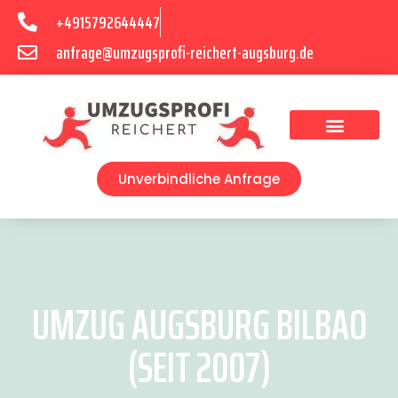
+4915792644447
anfrage@umzugsprofi-reichert-augsburg.de
Umzugsunternehmen Augsburg
Umzugsservice Augsburg
Unverbindliche Anfrage
UMZUG AUGSBURG BILBAO
(SEIT 2007)