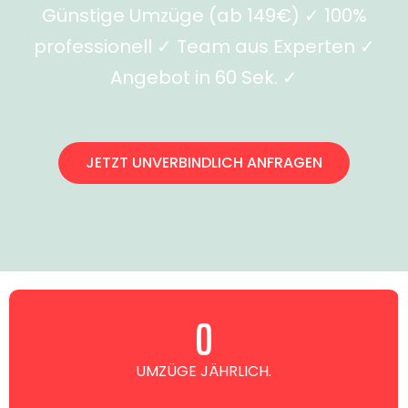
Günstige Umzüge (ab 149€) ✓ 100%
professionell ✓ Team aus Experten ✓
Angebot in 60 Sek. ✓
JETZT UNVERBINDLICH ANFRAGEN
0
UMZÜGE JÄHRLICH.