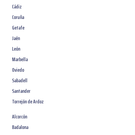
Cádiz
Coruña
Getafe
Jaén
León
Marbella
Oviedo
Sabadell
Santander
Torrejón de Ardoz
Alcorcón
Badalona