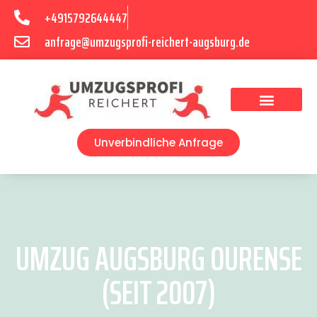
+4915792644447
anfrage@umzugsprofi-reichert-augsburg.de
Umzugsunternehmen Augsburg
Umzugsservice Augsburg
Unverbindliche Anfrage
UMZUG AUGSBURG OURENSE
(SEIT 2007)