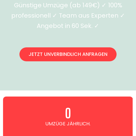
Günstige Umzüge (ab 149€) ✓ 100%
professionell ✓ Team aus Experten ✓
Angebot in 60 Sek. ✓
JETZT UNVERBINDLICH ANFRAGEN
0
UMZÜGE JÄHRLICH.