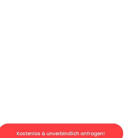
ICHES ANGEBOT IN
UNTER 60 S
ngslosen & sorgenfreien Umzug in Augsburg: E
gestaltet. Lassen Sie uns den schweren Teil 
tspannten und kostengünstigen Servive!
Kostenlos & unverbindlich anfragen!