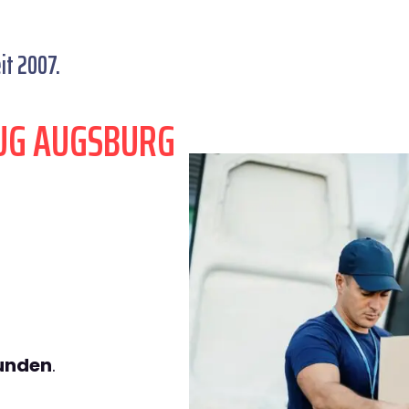
it 2007.
UG AUGSBURG
tunden
.