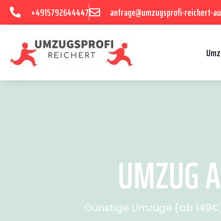
+4915792644447
anfrage@umzugsprofi-reichert-au
Umz
UMZUG A
Günstige Umzüge (ab 149€) 