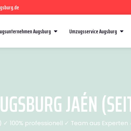
gsburg.de
ugsunternehmen Augsburg
Umzugsservice Augsburg
UGSBURG JAÉN (SEIT
✓ 100% professionell ✓ Team aus Experten ✓