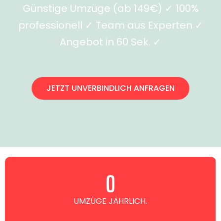
Günstige Umzüge (ab 149€) ✓ 100%
professionell ✓ Team aus Experten ✓
Angebot in 60 Sek. ✓
JETZT UNVERBINDLICH ANFRAGEN
0
UMZÜGE JÄHRLICH.