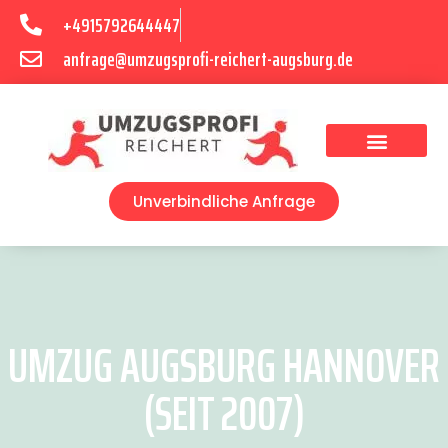
+4915792644447
anfrage@umzugsprofi-reichert-augsburg.de
Umzugsunternehmen Augsburg
Umzugsservice Augsburg
Unverbindliche Anfrage
UMZUG AUGSBURG HANNOVER
(SEIT 2007)