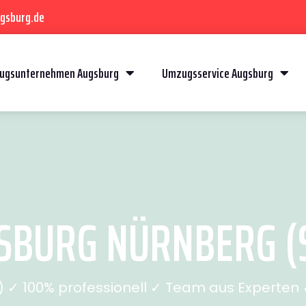
gsburg.de
ugsunternehmen Augsburg
Umzugsservice Augsburg
BURG NÜRNBERG (S
✓ 100% professionell ✓ Team aus Experten ✓