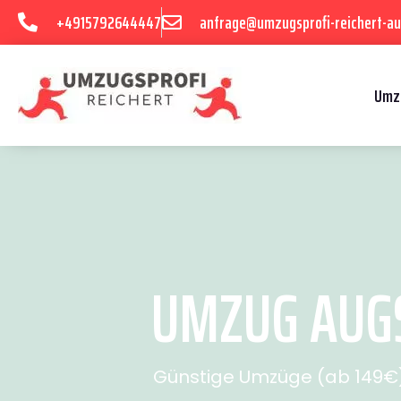
+4915792644447
anfrage@umzugsprofi-reichert-au
Umz
UMZUG AUGS
Günstige Umzüge (ab 149€) 