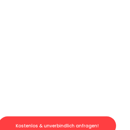
ICHES ANGEBOT IN
UNTER 60 S
ngslosen & sorgenfreien Umzug in Augsburg: E
gestaltet. Lassen Sie uns den schweren Teil 
tspannten und kostengünstigen Servive!
Kostenlos & unverbindlich anfragen!