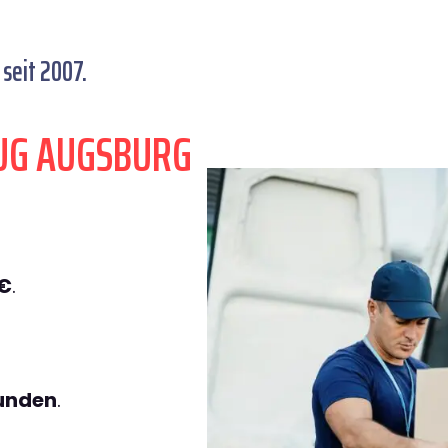
seit 2007.
UG AUGSBURG
9€
.
tunden
.