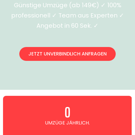
Günstige Umzüge (ab 149€) ✓ 100%
professionell ✓ Team aus Experten ✓
Angebot in 60 Sek. ✓
JETZT UNVERBINDLICH ANFRAGEN
0
UMZÜGE JÄHRLICH.