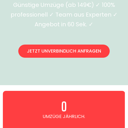
Günstige Umzüge (ab 149€) ✓ 100%
professionell ✓ Team aus Experten ✓
Angebot in 60 Sek. ✓
JETZT UNVERBINDLICH ANFRAGEN
0
UMZÜGE JÄHRLICH.