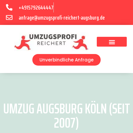
+4915792644447
anfrage@umzugsprofi-reichert-augsburg.de
Umzugsunternehmen Augsburg
Umzugsservice Augsburg
Unverbindliche Anfrage
UMZUG AUGSBURG KÖLN (SEIT
2007)