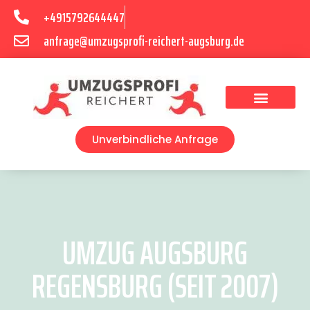
+4915792644447
anfrage@umzugsprofi-reichert-augsburg.de
Umzugsunternehmen Augsburg
Umzugsservice Augsburg
Unverbindliche Anfrage
UMZUG AUGSBURG
REGENSBURG (SEIT 2007)