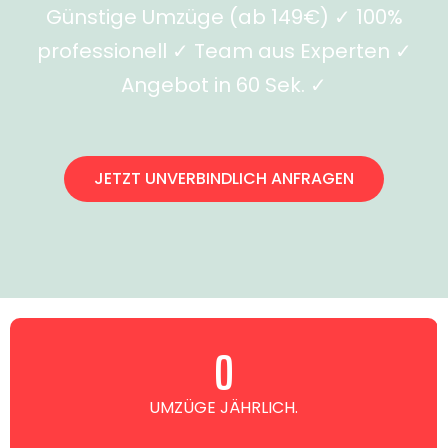
Günstige Umzüge (ab 149€) ✓ 100%
professionell ✓ Team aus Experten ✓
Angebot in 60 Sek. ✓
JETZT UNVERBINDLICH ANFRAGEN
0
UMZÜGE JÄHRLICH.