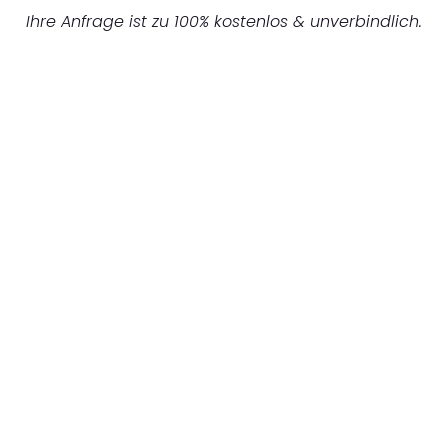
Ihre Anfrage ist zu 100% kostenlos & unverbindlich.
UNVERBINDLICHES ANGEBOT IN
UNTER 60 SEKUNDEN
:
Machen Sie sich bereit für einen
reibungslosen & sorgenfreien Umzug in
Augsburg: Erleben Sie, wie unser
Expertenteam Ihren Umzug schnell, sicher
und effizient gestaltet. Lassen Sie uns den
schweren Teil übernehmen & freuen Sie sich
auf einen entspannten und kostengünstigen