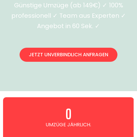
Günstige Umzüge (ab 149€) ✓ 100%
professionell ✓ Team aus Experten ✓
Angebot in 60 Sek. ✓
JETZT UNVERBINDLICH ANFRAGEN
0
UMZÜGE JÄHRLICH.