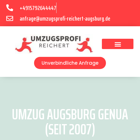
+4915792644447
anfrage@umzugsprofi-reichert-augsburg.de
Umzugsunternehmen Augsburg
Umzugsservice Augsburg
Unverbindliche Anfrage
UMZUG AUGSBURG GENUA
(SEIT 2007)