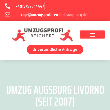
+4915792644447
anfrage@umzugsprofi-reichert-augsburg.de
Umzugsunternehmen Augsburg
Umzugsservice Augsburg
Unverbindliche Anfrage
UMZUG AUGSBURG LIVORNO
(SEIT 2007)