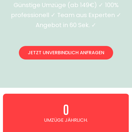
Günstige Umzüge (ab 149€) ✓ 100%
professionell ✓ Team aus Experten ✓
Angebot in 60 Sek. ✓
JETZT UNVERBINDLICH ANFRAGEN
0
UMZÜGE JÄHRLICH.