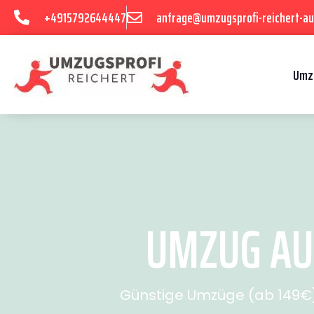
+4915792644447
anfrage@umzugsprofi-reichert-au
Umz
UMZUG AUG
Günstige Umzüge (ab 149€) 