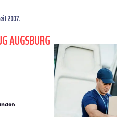
eit 2007.
UG AUGSBURG
tunden
.