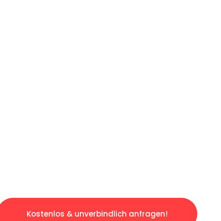
ICHES ANGEBOT IN
UNTER 60 S
ngslosen & sorgenfreien Umzug in Augsburg: E
gestaltet. Lassen Sie uns den schweren Teil 
tspannten und kostengünstigen Servive!
Kostenlos & unverbindlich anfragen!