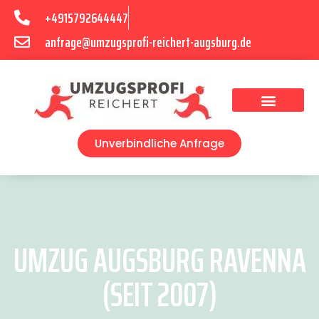
+4915792644447
anfrage@umzugsprofi-reichert-augsburg.de
Umzugsunternehmen Augsburg
Umzugsservice Augsburg
Unverbindliche Anfrage
UMZUG AUGSBURG RAVENNA
(SEIT 2007)