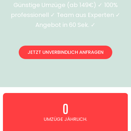
Günstige Umzüge (ab 149€) ✓ 100%
professionell ✓ Team aus Experten ✓
Angebot in 60 Sek. ✓
JETZT UNVERBINDLICH ANFRAGEN
0
UMZÜGE JÄHRLICH.