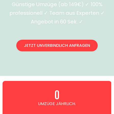
Günstige Umzüge (ab 149€) ✓ 100%
professionell ✓ Team aus Experten ✓
Angebot in 60 Sek. ✓
JETZT UNVERBINDLICH ANFRAGEN
0
UMZÜGE JÄHRLICH.