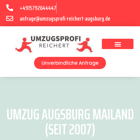
+4915792644447
anfrage@umzugsprofi-reichert-augsburg.de
Umzugsunternehmen Augsburg
Umzugsservice Augsburg
Unverbindliche Anfrage
UMZUG AUGSBURG MAILAND
(SEIT 2007)