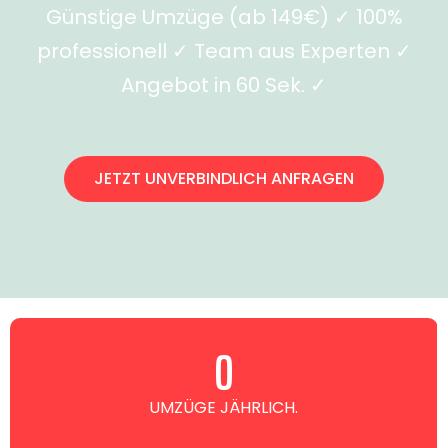
Günstige Umzüge (ab 149€) ✓ 100%
professionell ✓ Team aus Experten ✓
Angebot in 60 Sek. ✓
JETZT UNVERBINDLICH ANFRAGEN
0
UMZÜGE JÄHRLICH.