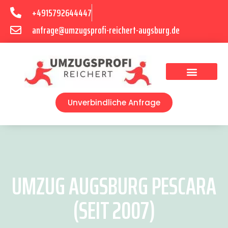
+4915792644447
anfrage@umzugsprofi-reichert-augsburg.de
Umzugsunternehmen Augsburg
Umzugsservice Augsburg
Unverbindliche Anfrage
UMZUG AUGSBURG PESCARA
(SEIT 2007)