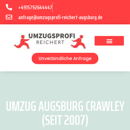
+4915792644447
anfrage@umzugsprofi-reichert-augsburg.de
Umzugsunternehmen Augsburg
Umzugsservice Augsburg
Unverbindliche Anfrage
UMZUG AUGSBURG CRAWLEY
(SEIT 2007)