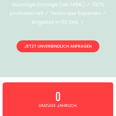
Günstige Umzüge (ab 149€) ✓ 100%
professionell ✓ Team aus Experten ✓
Angebot in 60 Sek. ✓
JETZT UNVERBINDLICH ANFRAGEN
0
UMZÜGE JÄHRLICH.