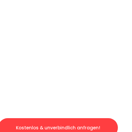
ICHES ANGEBOT IN
UNTER 60 S
ngslosen & sorgenfreien Umzug in Augsburg: E
gestaltet. Lassen Sie uns den schweren Teil 
tspannten und kostengünstigen Servive!
Kostenlos & unverbindlich anfragen!