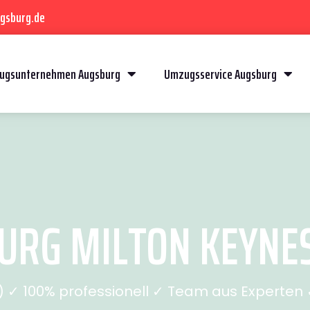
gsburg.de
ugsunternehmen Augsburg
Umzugsservice Augsburg
RG MILTON KEYNES 
✓ 100% professionell ✓ Team aus Experten ✓