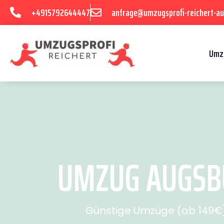
+4915792644447
anfrage@umzugsprofi-reichert-au
Umz
UMZUG AUGSBU
Günstige Umzüge (ab 149€) 