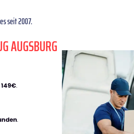
s seit 2007.
UG AUGSBURG
 149€
.
tunden
.