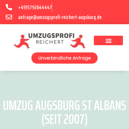
+4915792644447
anfrage@umzugsprofi-reichert-augsburg.de
Umzugsunternehmen Augsburg
Umzugsservice Augsburg
Unverbindliche Anfrage
UMZUG AUGSBURG ST ALBANS
(SEIT 2007)