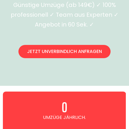
Günstige Umzüge (ab 149€) ✓ 100%
professionell ✓ Team aus Experten ✓
Angebot in 60 Sek. ✓
JETZT UNVERBINDLICH ANFRAGEN
0
UMZÜGE JÄHRLICH.