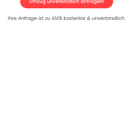
Umzug unverbindlich anfragen!
Ihre Anfrage ist zu 100% kostenlos & unverbindlich.
UNVERBINDLICHES ANGEBOT IN
UNTER 60 SEKUNDEN
:
Machen Sie sich bereit für einen
reibungslosen & sorgenfreien Umzug in
Augsburg: Erleben Sie, wie unser
Expertenteam Ihren Umzug schnell, sicher
und effizient gestaltet. Lassen Sie uns den
schweren Teil übernehmen & freuen Sie sich