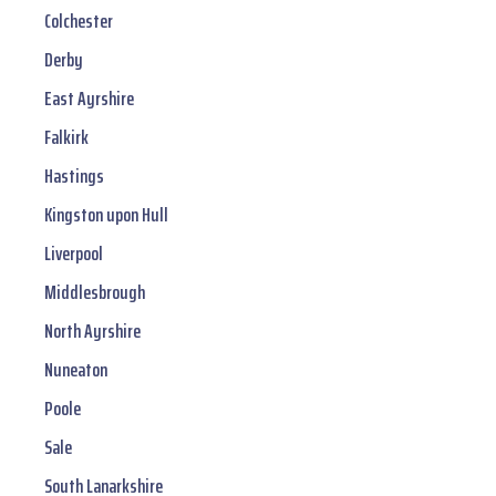
Colchester
Derby
East Ayrshire
Falkirk
Hastings
Kingston upon Hull
Liverpool
Middlesbrough
North Ayrshire
Nuneaton
Poole
Sale
South Lanarkshire