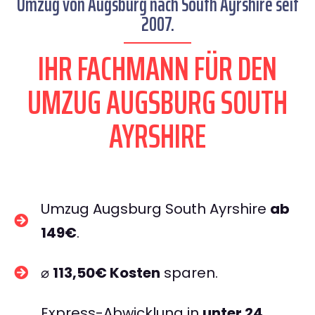
Umzug von Augsburg nach South Ayrshire seit
2007.
IHR FACHMANN FÜR DEN
UMZUG AUGSBURG SOUTH
AYRSHIRE
Umzug Augsburg South Ayrshire
ab
149€
.
⌀
113,50€ Kosten
sparen.
Express-Abwicklung in
unter 24