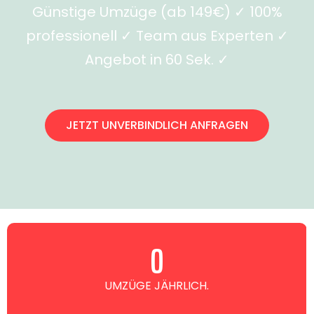
Günstige Umzüge (ab 149€) ✓ 100%
professionell ✓ Team aus Experten ✓
Angebot in 60 Sek. ✓
JETZT UNVERBINDLICH ANFRAGEN
0
UMZÜGE JÄHRLICH.