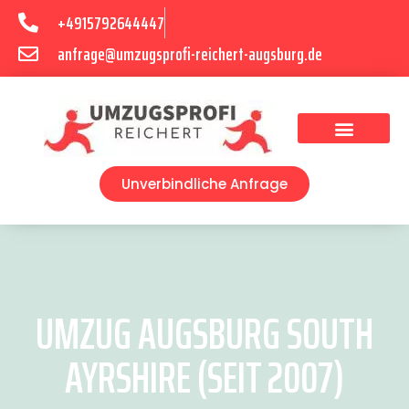
+4915792644447
anfrage@umzugsprofi-reichert-augsburg.de
Umzugsunternehmen Augsburg
Umzugsservice Augsburg
Unverbindliche Anfrage
UMZUG AUGSBURG SOUTH
AYRSHIRE (SEIT 2007)