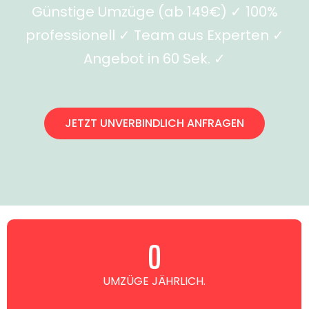
Günstige Umzüge (ab 149€) ✓ 100%
professionell ✓ Team aus Experten ✓
Angebot in 60 Sek. ✓
JETZT UNVERBINDLICH ANFRAGEN
0
UMZÜGE JÄHRLICH.