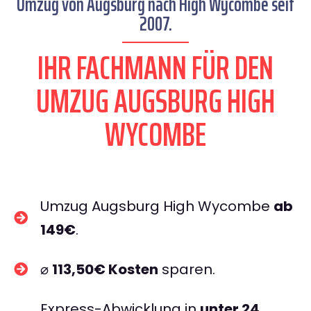
Umzug von Augsburg nach High Wycombe seit
2007.
IHR FACHMANN FÜR DEN
UMZUG AUGSBURG HIGH
WYCOMBE
Umzug Augsburg High Wycombe
ab
149€
.
⌀
113,50€ Kosten
sparen.
Express-Abwicklung in
unter 24