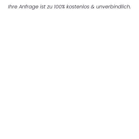
Ihre Anfrage ist zu 100% kostenlos & unverbindlich.
UNVERBINDLICHES ANGEBOT IN
UNTER 60 SEKUNDEN
:
Machen Sie sich bereit für einen
reibungslosen & sorgenfreien Umzug in
Augsburg: Erleben Sie, wie unser
Expertenteam Ihren Umzug schnell, sicher
und effizient gestaltet. Lassen Sie uns den
schweren Teil übernehmen & freuen Sie sich
auf einen entspannten und kostengünstigen