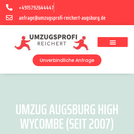
+4915792644447
anfrage@umzugsprofi-reichert-augsburg.de
Umzugsunternehmen Augsburg
Umzugsservice Augsburg
Unverbindliche Anfrage
UMZUG AUGSBURG HIGH
WYCOMBE (SEIT 2007)