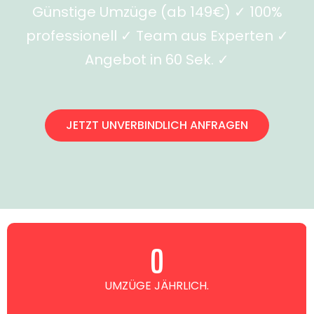
Günstige Umzüge (ab 149€) ✓ 100%
professionell ✓ Team aus Experten ✓
Angebot in 60 Sek. ✓
JETZT UNVERBINDLICH ANFRAGEN
0
UMZÜGE JÄHRLICH.