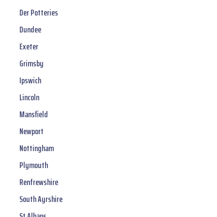
Der Potteries
Dundee
Exeter
Grimsby
Ipswich
Lincoln
Mansfield
Newport
Nottingham
Plymouth
Renfrewshire
South Ayrshire
St Albans