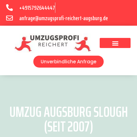
+4915792644447
anfrage@umzugsprofi-reichert-augsburg.de
Umzugsunternehmen Augsburg
Umzugsservice Augsburg
Unverbindliche Anfrage
UMZUG AUGSBURG SLOUGH
(SEIT 2007)