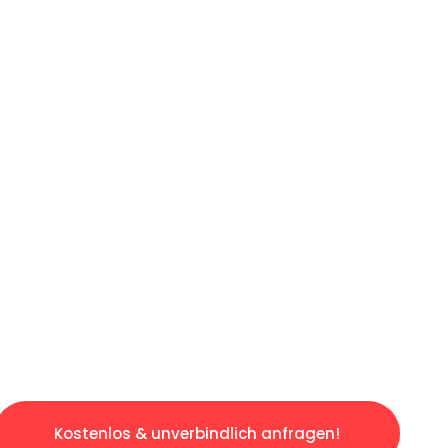
ICHES ANGEBOT IN
UNTER 60 S
ngslosen & sorgenfreien Umzug in Augsburg: E
gestaltet. Lassen Sie uns den schweren Teil 
tspannten und kostengünstigen Servive!
Kostenlos & unverbindlich anfragen!