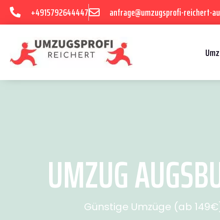
+4915792644447
anfrage@umzugsprofi-reichert-au
Umz
UMZUG AUGSBUR
Günstige Umzüge (ab 149€) 