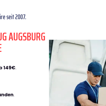
re seit 2007.
UG AUGSBURG
E
b 149€
.
tunden
.